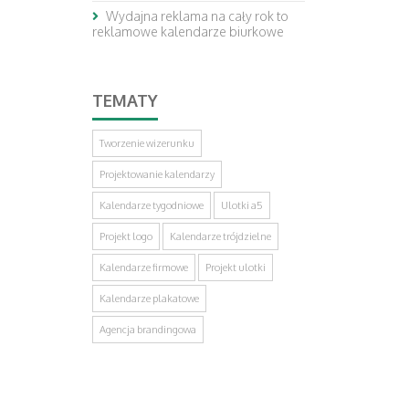
Wydajna reklama na cały rok to
reklamowe kalendarze biurkowe
TEMATY
Tworzenie wizerunku
Projektowanie kalendarzy
Kalendarze tygodniowe
Ulotki a5
Projekt logo
Kalendarze trójdzielne
Kalendarze firmowe
Projekt ulotki
Kalendarze plakatowe
Agencja brandingowa