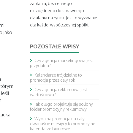
zaufania, bezcennego i
niezbędnego do sprawnego
działania na rynku. Jest to wyzwanie
imi
dla każdej współczesnej spółki.
o jako
POZOSTAŁE WPISY
Czy agencja marketingowa jest
przydatna?
Kalendarze trójdzielne to
a
promocja przez cały rok
 którym
Czy agencja reklamowa jest
Jeśli
wartościowa?
h
Jak długo projektuje się solidny
folder promocyjny reklamowy
rzadka
Wydajna promocja na cały
dwanaście miesięcy to promocyjne
kalendarze biurkowe