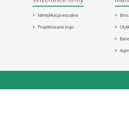
Identyfikacja wizualna
Brosz
Projektowanie logo
Ulot
Baner
Agen