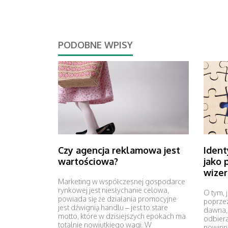
PODOBNE WPISY
Czy agencja reklamowa jest
Ident
wartościowa?
jako 
wizer
Marketing w współczesnej gospodarce
rynkowej jest niesłychanie celowa,
O tym, 
powiada się że działania promocyjne
poprze
jest dźwignią handlu – jest to stare
dawna, 
motto, które w dzisiejszych epokach ma
odbier
totalnie nowiutkiego wagi. W
powinn