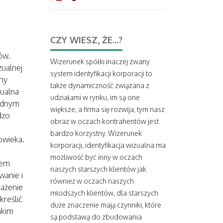
CZY WIESZ, ŻE...?
ów.
Wizerunek spółki inaczej
zwany
ualnej
system identyfikacji korporacji
to
sny
także dynamiczność związana z
zualna
udziałami w rynku, im są one
rudnym
większe, a firma się rozwija, tym nasz
dzo
obraz w oczach kontrahentów jest
bardzo korzystny. Wizerunek
owieka.
korporacji, identyfikacja wizualna ma
możliwość być inny w oczach
wem
naszych starszych klientów jak
wanie i
również w oczach naszych
rażenie
młodszych klientów, dla starszych
kreślić
duże znaczenie mają czynniki, które
akim
są podstawą do zbudowania