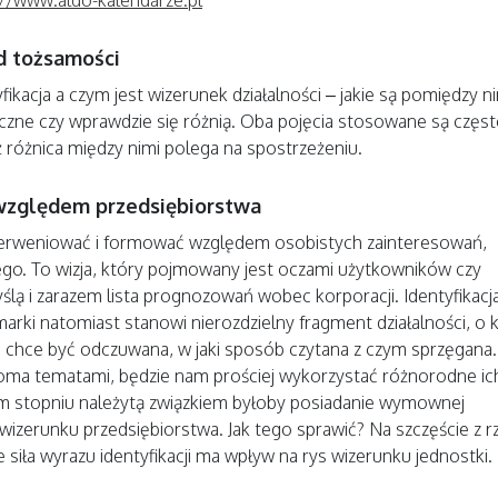
od tożsamości
ikacja a czym jest wizerunek działalności – jakie są pomiędzy n
tyczne czy wprawdzie się różnią. Oba pojęcia stosowane są częst
 różnica między nimi polega na spostrzeżeniu.
względem przedsiębiorstwa
nterweniować i formować względem osobistych zainteresowań,
jego. To wizja, który pojmowany jest oczami użytkowników czy
ślą i zarazem lista prognozowań wobec korporacji. Identyfikacj
marki natomiast stanowi nierozdzielny fragment działalności, o
 chce być odczuwana, w jaki sposób czytana z czym sprzęgana. 
oma tematami, będzie nam prościej wykorzystać różnorodne ic
szym stopniu należytą związkiem byłoby posiadanie wymownej
ego wizerunku przedsiębiorstwa. Jak tego sprawić? Na szczęście z 
siła wyrazu identyfikacji ma wpływ na rys wizerunku jednostki.