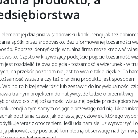
edsiębiorstwa
lement jej działania w środowisku konkurencji jak też odbiorc
ania spółki przez środowisko. Bez uformowanej tożsamości wiz
posób. Poprzez identyfikację wizualna firma może kreować wła
odowisko. Często w krzywdzący podejście pojęcie tożsamość wi
em jest rozdzielić te dwa pojęcia - tożsamość a wizerunek - w t
ych, na przekór pozorom nie jest to wcale takie ciężkie.
Ta bar
 tożsamość wizualna czy też branding produktu jest sposobem
 Wolno to bliżej stwierdzić lub zestawić do indywidualności czł
mawia trafnym projektem do nabywcy, że ludzie o przenikliwej
biorstwo o silnej tożsamości wizualnej będzie przedsiębiorst
konkurencji a tym samym osiągnie przewagę nad nią. Ukierunko
dnak pochłania czasu, jak dorastający człowiek, którego wyob
dyfikuje wraz z otoczeniem. Jeśli uda nam sie już wytworzyć i o
ąco ją pilnować, aby posiadać kompletną obserwację nad tym w j
://www.aldo-kalendarze.pl