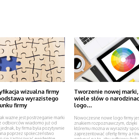
yfikacja wizualna firmy
Tworzenie nowej marki, 
podstawa wyrazistego
wiele słów o narodzina
unku firmy
logo…
jak ważne jest postrzeganie marki
Nowoczesne nowe logo firmy jes
z odbiorców wiadomo już od
znakiem rozpoznawczym, dzięki
jednak, by firma była pozytywnie
któremu można w wyrazisty spo
ana poprzez społeczeństwo
zaprezentować ofertę firmy a ró
o się zastosować ewidentne
wpłynąć na to, aby odbiorcy byli