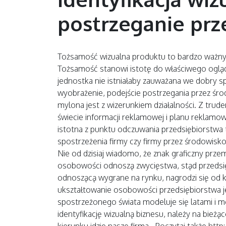
postrzeganie prz
Tożsamość wizualna produktu to bardzo ważny e
Tożsamość stanowi istotę do właściwego ogląd
jednostka nie istniałaby zauważana we dobry s
wyobrażenie, podejście postrzegania przez śr
mylona jest z wizerunkiem działalności. Z trud
świecie informacji reklamowej i planu reklamow
istotna z punktu odczuwania przedsiębiorstwa
spostrzeżenia firmy czy firmy przez środowisko.
Nie od dzisiaj wiadomo, że znak graficzny prze
osobowości odnoszą zwycięstwa, stąd przedsię
odnoszącą wygrane na rynku, nagrodzi się od 
ukształtowanie osobowości przedsiębiorstwa je
spostrzeżonego świata modeluje się latami i mo
identyfikację wizualną biznesu, należy na bież
kierunku idzie nasze firma. Poczytaj także
http