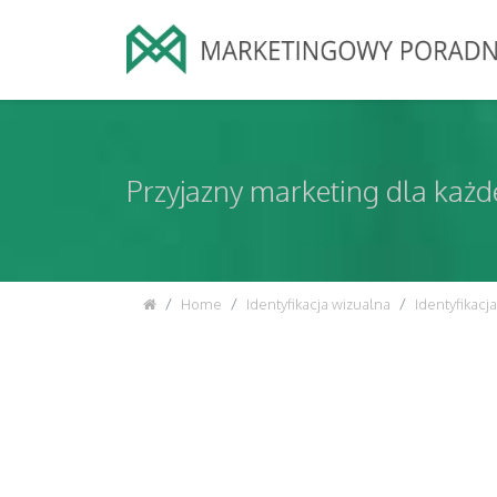
Przyjazny marketing dla każde
Home
Identyfikacja wizualna
Identyfikacj