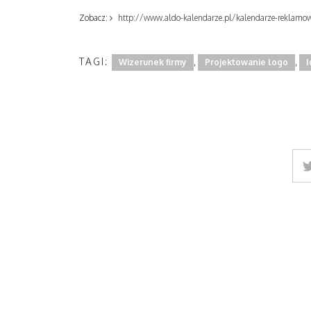
Zobacz:
http://www.aldo-kalendarze.pl/kalendarze-reklamo
TAGI:
,
,
Wizerunek firmy
Projektowanie logo
I