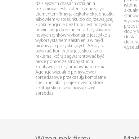
dzisiejszych czasach działania
istotne
reklamowe jest szalenie znaczącym
aktualn
elementem firmy jakiejkolwiek jednostki,
stanowi
albowiem w stosunku do dojrzewającej
wyrazis
konkurencji nie bez trudu jest pozyskać
przedsi
nowiutkiego konsumenta. Uzyskiwanie
dobry W
nowych rynków wykonalne jest tylko z
dostać,
wykorzystaniem zaistnieniu w myśli
dokona
możliwych pozyskujących. Ażeby to
wysele
uzyskać, konieczna jest skuteczna
reklama, którą zagwarantować być
może pomoc ze strony studia
kreatywnych czy pracownia informacji.
Agencje wizualne pomysłowe i
sprzedażowe przekazują kompletne
spectrum akcji projektowych, które
zdołają skutecznie powiększyć
sprzedaż.
Wizerunek firmy
Mate