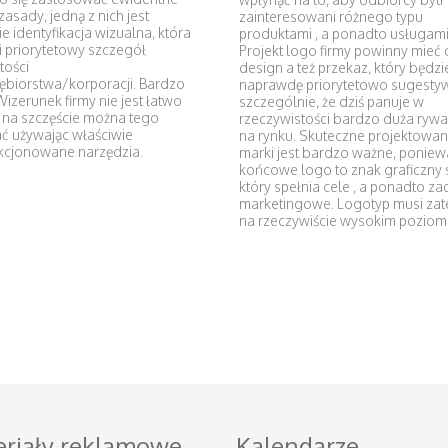
 zasady, jedną z nich jest
zainteresowani różnego typu
ie identyfikacja wizualna, która
produktami , a ponadto usługami
 priorytetowy szczegół
Projekt logo firmy powinny mieć
tości
design a też przekaz, który będzi
ębiorstwa/korporacji. Bardzo
naprawdę priorytetowo sugesty
izerunek firmy nie jest łatwo
szczególnie, że dziś panuje w
 na szczęście można tego
rzeczywistości bardzo duża rywa
ć używając właściwie
na rynku. Skuteczne projektowan
kcjonowane narzędzia.
marki jest bardzo ważne, poniew
końcowe logo to znak graficzny s
który spełnia cele , a ponadto za
marketingowe. Logotyp musi za
na rzeczywiście wysokim poziom
riały reklamowe
Kalendarze