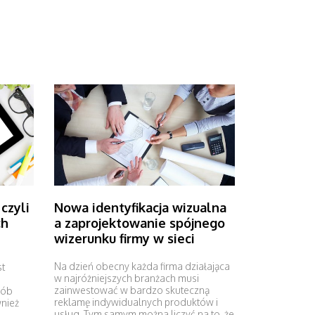
Nowa identyfikacja wizualna
czyli
a zaprojektowanie spójnego
ch
wizerunku firmy w sieci
Na dzień obecny każda firma działająca
t
w najróżniejszych branżach musi
zainwestować w bardzo skuteczną
sób
reklamę indywidualnych produktów i
wnież
usług. Tym samym można liczyć na to, że