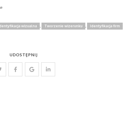
we
,
,
dentyfikacja wizualna
Tworzenie wizerunku
Identyfikacja firm
UDOSTĘPNIJ