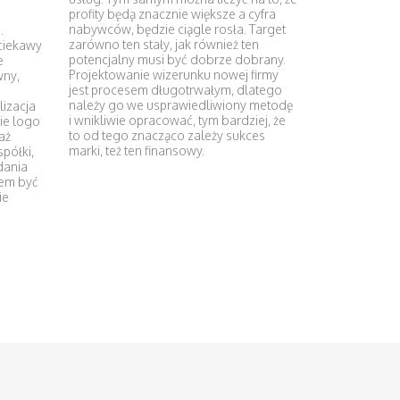
profity będą znacznie większe a cyfra
nabywców, będzie ciągle rosła. Target
.
zarówno ten stały, jak również ten
 ciekawy
potencjalny musi być dobrze dobrany.
e
Projektowanie wizerunku nowej firmy
wny,
jest procesem długotrwałym, dlatego
należy go we usprawiedliwiony metodę
lizacja
i wnikliwie opracować, tym bardziej, że
ie logo
to od tego znacząco zależy sukces
aż
marki, też ten finansowy.
półki,
dania
tem być
ie