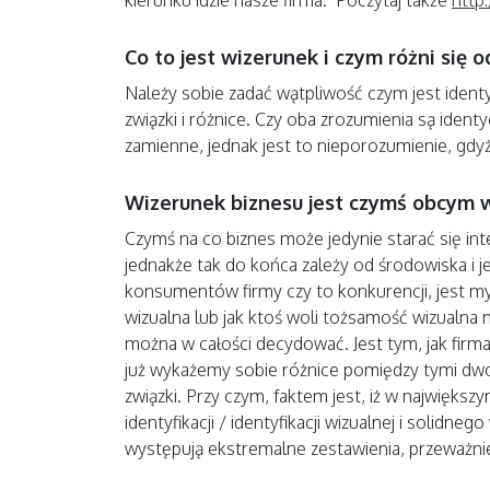
Co to jest wizerunek i czym różni się 
Należy sobie zadać wątpliwość czym jest identyf
związki i różnice. Czy oba zrozumienia są iden
zamienne, jednak jest to nieporozumienie, gdyż
Wizerunek biznesu jest czymś obcym 
Czymś na co biznes może jedynie starać się i
jednakże tak do końca zależy od środowiska i 
konsumentów firmy czy to konkurencji, jest my
wizualna lub jak ktoś woli tożsamość wizualna 
można w całości decydować. Jest tym, jak firma
już wykażemy sobie różnice pomiędzy tymi dw
związki. Przy czym, faktem jest, iż w najwięk
identyfikacji / identyfikacji wizualnej i solidn
występują ekstremalne zestawienia, przeważnie 